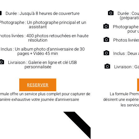
Durée : Jusqu'à 8 heures de couverture
Durée : Cou
(préparati
Photographe : Un photographe principal et un
assistant
Photographe 
pour 
hotos livrées : 400 photos retouchées en haute
résolution
Photos livrée
Inclus : Un album photo d'anniversaire de 30
pages + Vidéo 45 min
Inclus : Deux
Livraison : Galerie en ligne et clé USB
personnalisée
Livraison : G
RESERVER
rmule offre un service plus complet pour capturer de
La formule Prem
nière exhaustive votre journée d'anniversaire
désirent une expérie
les servic
POPULAIRE