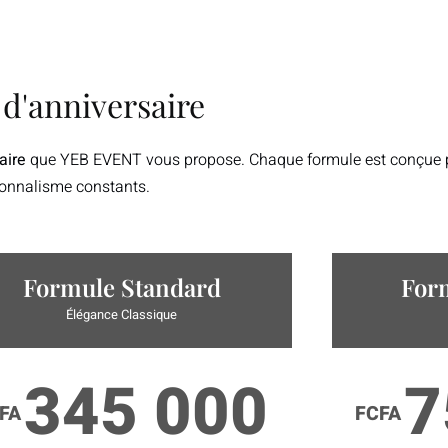
 d'anniversaire
aire
que YEB EVENT vous propose. Chaque formule est conçue po
sionnalisme constants.
Formule Standard
For
Élégance Classique
345 000
7
FA
FCFA