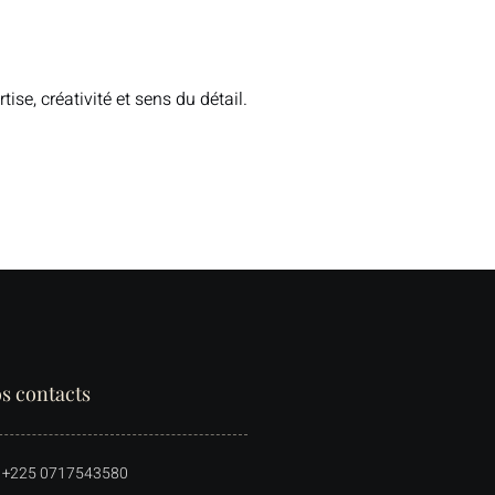
e, créativité et sens du détail.
s contacts
+225 0717543580