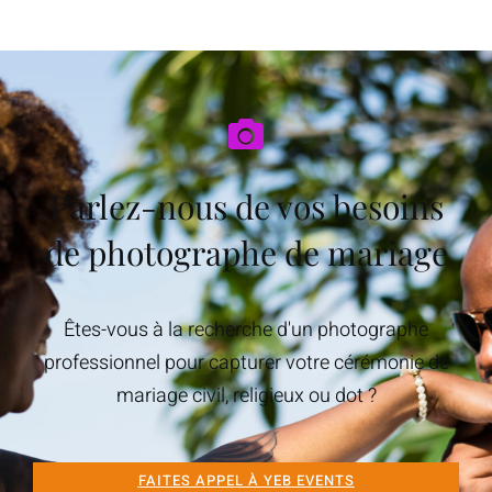
Parlez-nous de vos besoins
de photographe de mariage
Êtes-vous à la recherche d'un photographe
professionnel pour capturer votre cérémonie de
mariage civil, religieux ou dot ?
FAITES APPEL À YEB EVENTS